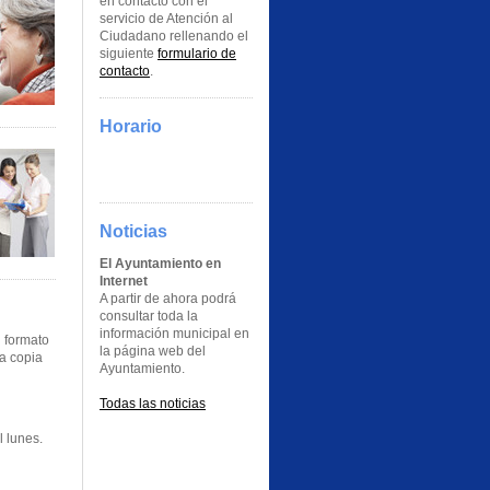
en contacto con el
servicio de Atención al
Ciudadano rellenando el
siguiente
formulario de
contacto
.
Horario
Noticias
El Ayuntamiento en
Internet
A partir de ahora podrá
consultar toda la
información municipal en
n formato
la página web del
a copia
Ayuntamiento.
Todas las noticias
 lunes.