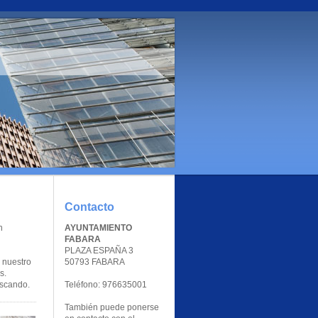
Contacto
n
AYUNTAMIENTO
FABARA
PLAZA ESPAÑA 3
 nuestro
50793 FABARA
s.
uscando.
Teléfono: 976635001
También puede ponerse